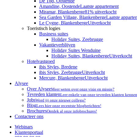
De Tijd, Oostende
Amandine, Oostende
Laatste appartement
Miramar, Blankenberge
81% uitverkocht
Sea Garden Village, Blankenberge
Laatste apparte
Le Cygne, Blankenberge
Uitverkocht
Toeristisch logies
Business suites
Holiday Suites, Zeebrugge
Vakantieverblijven
Holiday Suites Wenduine
Holiday Suites, Blankenberge
Uitverkocht
Hotelvastgoed
ibis Styles, Bredene
ibis Styles, Zeebrugge
Uitverkocht
Mercure, Blankenberge
Uitverkocht
Alysee
Over Alysee
Meer weten over onze visie en missie?
Tevreden klanten
Leer enkele van onze tevreden klanten kennen
Jobs
Word jij onze nieuwe collega?
Blog
Lees hier onze recentste blogberichten!
Brochures
Ontdek al onze infobrochures!
Contacteer ons
Webinars
Klantenportaal