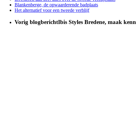
Blankenberge, de opwaarderende badplaats
Het alternatief voor een tweede verblijf
Vorig blogbericht
Ibis Styles Bredene, maak kenni