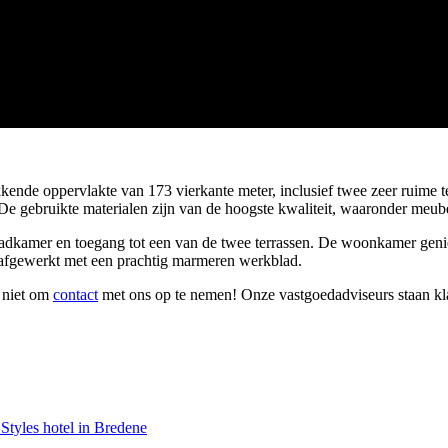
kende oppervlakte van 173 vierkante meter, inclusief twee zeer ruime t
 De gebruikte materialen zijn van de hoogste kwaliteit, waaronder meu
adkamer en toegang tot een van de twee terrassen. De woonkamer geniet 
 afgewerkt met een prachtig marmeren werkblad.
l niet om
contact
met ons op te nemen! Onze vastgoedadviseurs staan kla
 Styles hotel in Bredene