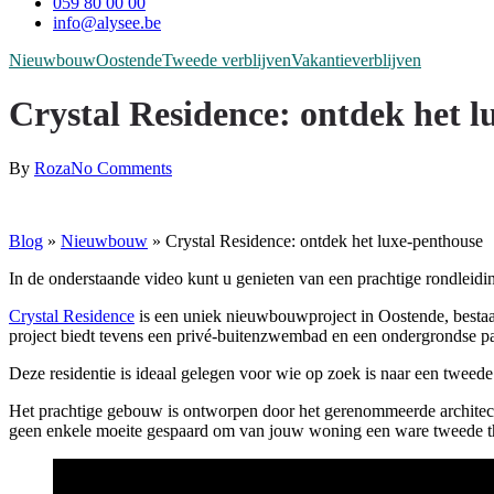
059 80 00 00
info@alysee.be
Nieuwbouw
Oostende
Tweede verblijven
Vakantieverblijven
Crystal Residence: ontdek het 
By
Roza
No Comments
Blog
»
Nieuwbouw
»
Crystal Residence: ontdek het luxe-penthouse
In de onderstaande video kunt u genieten van een prachtige rondleidin
Crystal Residence
is een uniek nieuwbouwproject in Oostende, bestaa
project biedt tevens een privé-buitenzwembad en een ondergrondse p
Deze residentie is ideaal gelegen voor wie op zoek is naar een tweede
Het prachtige gebouw is ontworpen door het gerenommeerde architecte
geen enkele moeite gespaard om van jouw woning een ware tweede thu