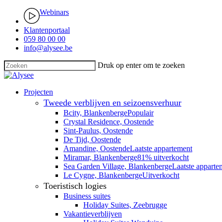
Skip
Webinars
to
main
Klantenportaal
content
059 80 00 00
info@alysee.be
Druk op enter om te zoeken
Close
Search
search
Menu
Projecten
Tweede verblijven en seizoensverhuur
Bcity, Blankenberge
Populair
Crystal Residence, Oostende
Sint-Paulus, Oostende
De Tijd, Oostende
Amandine, Oostende
Laatste appartement
Miramar, Blankenberge
81% uitverkocht
Sea Garden Village, Blankenberge
Laatste apparte
Le Cygne, Blankenberge
Uitverkocht
Toeristisch logies
Business suites
Holiday Suites, Zeebrugge
Vakantieverblijven