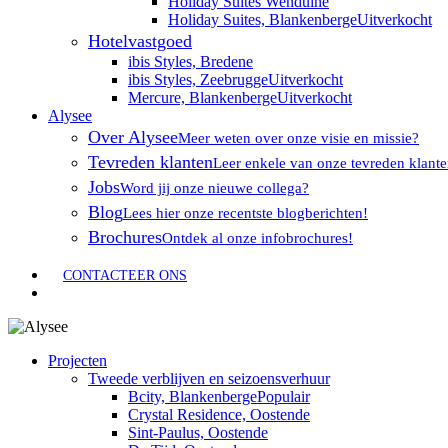
Holiday Suites Wenduine
Holiday Suites, Blankenberge
Uitverkocht
Hotelvastgoed
ibis Styles, Bredene
ibis Styles, Zeebrugge
Uitverkocht
Mercure, Blankenberge
Uitverkocht
Alysee
Over Alysee
Meer weten over onze visie en missie?
Tevreden klanten
Leer enkele van onze tevreden klant
Jobs
Word jij onze nieuwe collega?
Blog
Lees hier onze recentste blogberichten!
Brochures
Ontdek al onze infobrochures!
CONTACTEER ONS
search
Projecten
Tweede verblijven en seizoensverhuur
Bcity, Blankenberge
Populair
Crystal Residence, Oostende
Sint-Paulus, Oostende