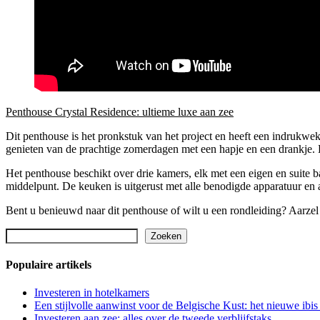
Penthouse Crystal Residence: ultieme luxe aan zee
Dit penthouse is het pronkstuk van het project en heeft een indrukwek
genieten van de prachtige zomerdagen met een hapje en een drankje.
Het penthouse beschikt over drie kamers, elk met een eigen en suite b
middelpunt. De keuken is uitgerust met alle benodigde apparatuur en
Bent u benieuwd naar dit penthouse of wilt u een rondleiding? Aarze
Zoeken
Zoeken
Populaire artikels
Investeren in hotelkamers­­­­
Een stijlvolle aanwinst voor de Belgische Kust: het nieuwe ibis
Investeren aan zee: alles over de tweede verblijfstaks